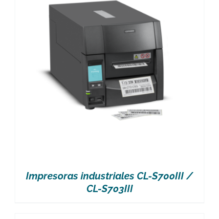
Impresoras industriales CL-S700III /
CL-S703III