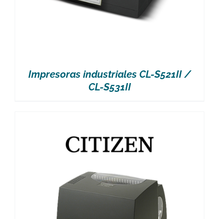
Impresoras industriales CL-S521II /
CL-S531II