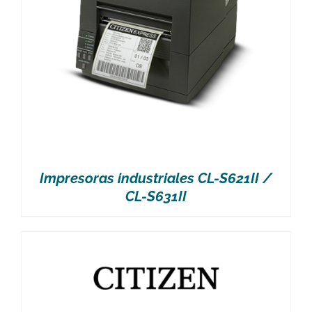
Impresoras industriales CL-S621II /
CL-S631II