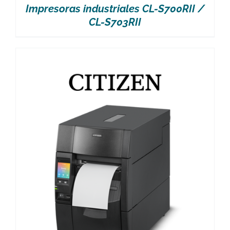
Impresoras industriales CL-S700RII /
CL-S703RII