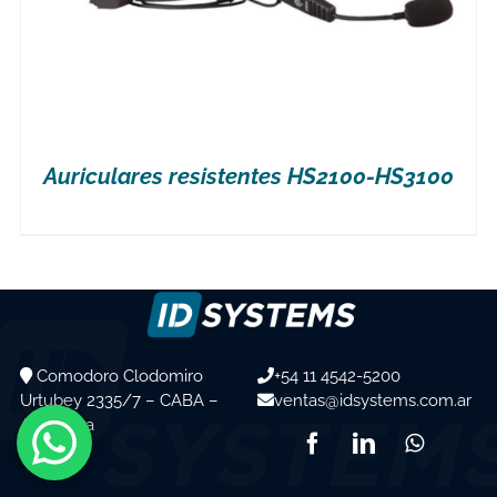
Auriculares resistentes HS2100-HS3100
Comodoro Clodomiro
+54 11 4542-5200
Urtubey 2335/7 – CABA –
ventas@idsystems.com.ar
Argentina