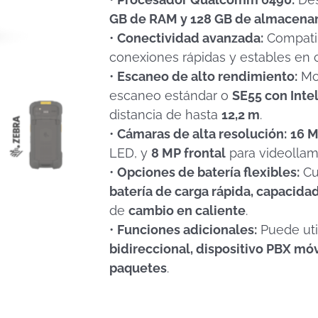
GB de RAM y 128 GB de almacena
•
Conectividad avanzada:
Compati
conexiones rápidas y estables en c
•
Escaneo de alto rendimiento:
Mo
escaneo estándar o
SE55 con Inte
distancia de hasta
12,2 m
.
•
Cámaras de alta resolución:
16 M
LED, y
8 MP frontal
para videollama
•
Opciones de batería flexibles:
Cu
batería de carga rápida, capacida
de
cambio en caliente
.
•
Funciones adicionales:
Puede uti
bidireccional, dispositivo PBX móv
paquetes
.