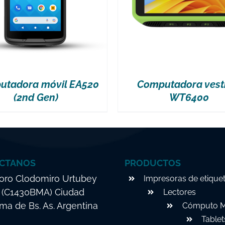
utadora móvil EA520
Computadora vest
(2nd Gen)
WT6400
CTANOS
PRODUCTOS
ro Clodomiro Urtubey
Impresoras de etique
. (C1430BMA) Ciudad
Lectores
a de Bs. As. Argentina
Cómputo M
Tablet