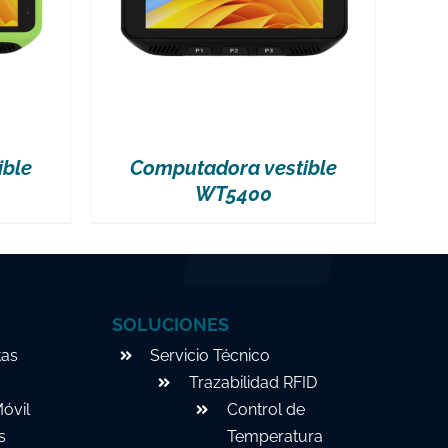
ible
Computadora vestible
WT5400
SOLUCIONES
tas
Servicio Técnico
Trazabilidad RFID
óvil
Control de
s
Temperatura