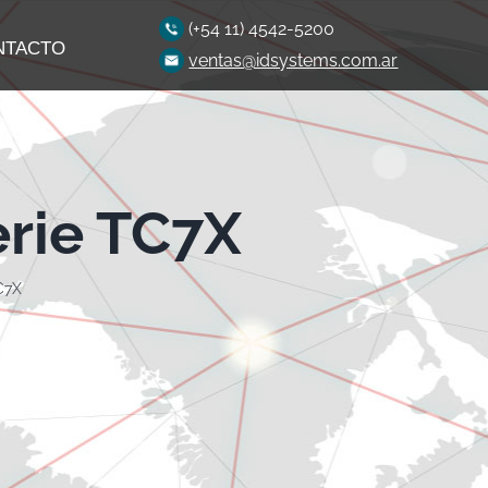
(+54 11) 4542-5200
NTACTO
ventas@idsystems.com.ar
rie TC7X
C7X