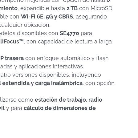
miento
, expandible hasta
2 TB
con MicroSD.
ble con
Wi-Fi 6E, 5G y CBRS
, asegurando
ualquier ubicación.
delos disponibles con
SE4770
para
lliFocus™
, con capacidad de lectura a larga
P trasera
con enfoque automático y flash
das y aplicaciones interactivas.
atro versiones disponibles, incluyendo
d extendida y carga inalámbrica
, con opción
lizarse como
estación de trabajo, radio
il
y para
cálculo de dimensiones de