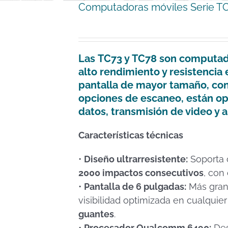
Computadoras móviles Serie T
Las
TC73
y
TC78
son computado
alto rendimiento y resistencia
pantalla de mayor tamaño, con
opciones de escaneo, están op
datos, transmisión de video y 
Características técnicas
•
Diseño ultrarresistente:
Soporta 
2000 impactos consecutivos
, con
•
Pantalla de 6 pulgadas:
Más gran
visibilidad optimizada en cualquie
guantes
.
•
Procesador Qualcomm 6490:
Des