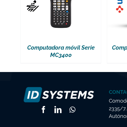
Computadora móvil Serie
Comp
MC3400
CONTA
Comodo
2335/7
Autónom