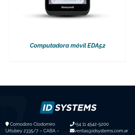
Computadora móvil EDA52
Comodoro Clodomiro
+54 11 4542-5200
Urtubey 2335/7 – CABA –
ventas@idsystems.com.ar