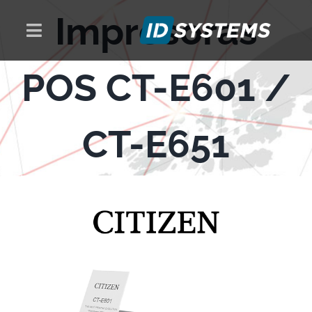
Skip
Impresoras
to
Toggle
content
Navigation
PRODUCTOS
POS CT-E601 /
SOLUCIONES
CT-E651
NOSOTROS
NOTICIAS
CONTACTO