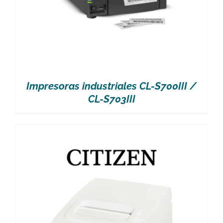
Impresoras industriales CL-S700III /
CL-S703III