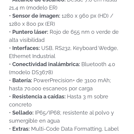
21,4 m (modelo ER)
•
Sensor de imagen:
1280 x 960 px (HD) /
1280 x 800 px (ER)
•
Puntero láser:
Rojo de 655 nm o verde de
alta visibilidad
•
Interfaces:
USB, RS232, Keyboard Wedge,
Ethernet Industrial
•
Conectividad inalámbrica:
Bluetooth 4.0
(modelo DS3678)
•
Batería:
PowerPrecision+ de 3100 mAh;
hasta 70.000 escaneos por carga
•
Resistencia a caídas:
Hasta 3 m sobre
concreto
•
Sellado:
IP65/IP68; resistente al polvo y
sumergible en agua
•
Extras:
Multi-Code Data Formatting, Label