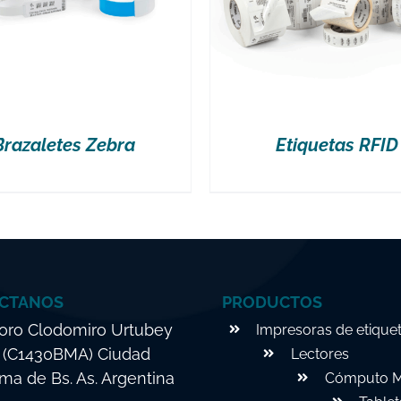
Brazaletes Zebra
Etiquetas RFID
CTANOS
PRODUCTOS
ro Clodomiro Urtubey
Impresoras de etique
. (C1430BMA) Ciudad
Lectores
a de Bs. As. Argentina
Cómputo M