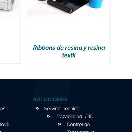
Ribbons de resina y resina
textil
SOLUCIONES
tas
Servicio Técnico
Trazabilidad RFID
óvil
Control de