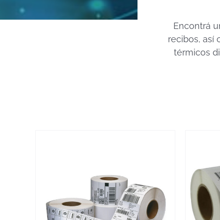
Encontrá u
recibos, así
térmicos d
VER MÁS