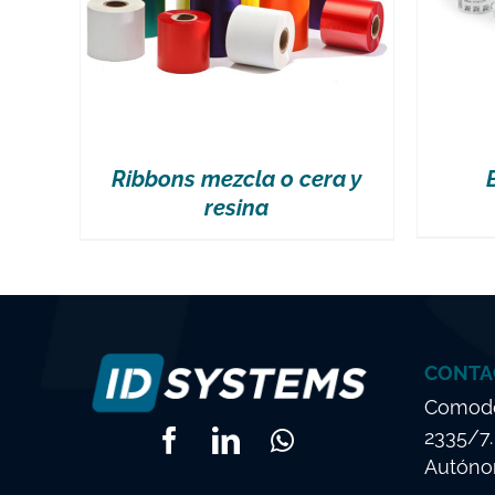
Ribbons mezcla o cera y
resina
CONTA
Comodo
2335/7
Autónom