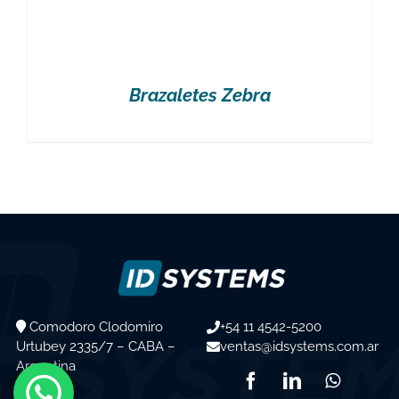
Brazaletes Zebra
Comodoro Clodomiro
+54 11 4542-5200
Urtubey 2335/7 – CABA –
ventas@idsystems.com.ar
Argentina