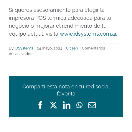
Si querés asesoramiento para elegir la
impresora POS térmica adecuada para tu
negocio o mejorar el rendimiento de tu
equipo actual, visitá
www.idsystems.com.ar
.
By
IDSystems
|
24 mayo, 2024
|
Citizen
|
Comentarios
en
desactivados
Cómo
prolongar
la
vida
útil
Compartí esta nota en tu red social
de
favorita
una
Impresora
Facebook
X
LinkedIn
WhatsApp
Email
POS
Térmica