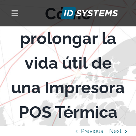
Skip
Cómo
to
Toggle
content
Navigation
PRODUCTOS
prolongar la
SOLUCIONES
vida útil de
NOSOTROS
una Impresora
NOTICIAS
POS Térmica
CONTACTO
Previous
Next