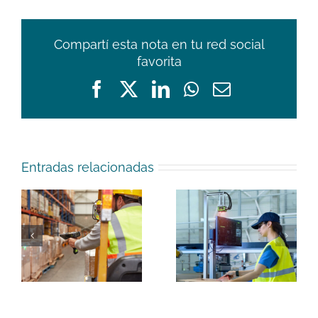
los
errores
en
Compartí esta nota en tu red social
el
favorita
picking
siguen
Facebook
X
LinkedIn
WhatsApp
Email
costando
millones?
Entradas relacionadas
s
El secreto del
ra
empaque
inteligente