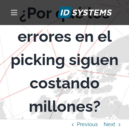
Skip
¿Por qué los
to
Toggle
content
Navigation
PRODUCTOS
errores en el
SOLUCIONES
picking siguen
NOSOTROS
costando
NOTICIAS
millones?
CONTACTO
Previous
Next