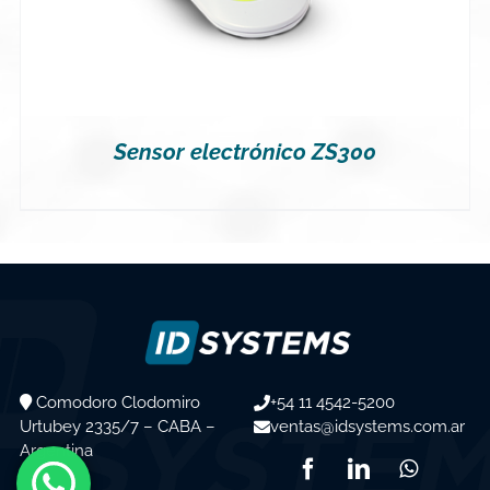
Sensor electrónico ZS300
Comodoro Clodomiro
+54 11 4542-5200
Urtubey 2335/7 – CABA –
ventas@idsystems.com.ar
Argentina