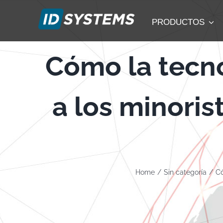
Skip
to
PRODUCTOS
content
Cómo la tecn
a los minoris
Home
Sin categoría
Có