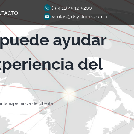
(+54 11) 4542-5200
NTACTO
ventas@idsystems.com.ar
 puede ayudar
xperiencia del
 la experiencia del cliente