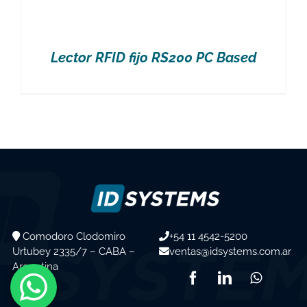
Lector RFID fijo RS200 PC Based
Comodoro Clodomiro
+54 11 4542-5200
Urtubey 2335/7 – CABA –
ventas@idsystems.com.ar
Argentina