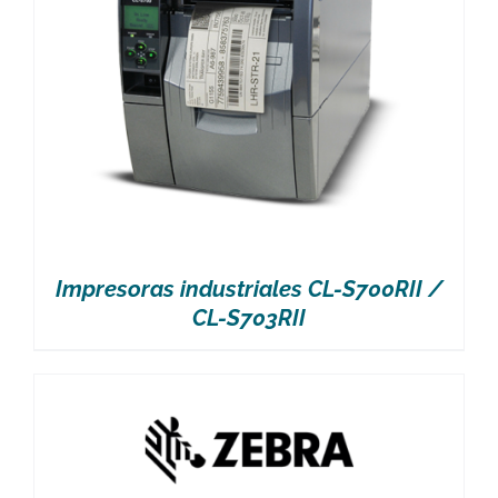
Impresoras industriales CL-S700RII /
CL-S703RII