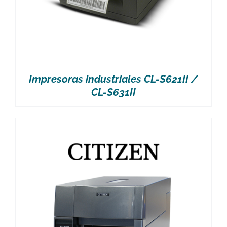
Impresoras industriales CL-S621II /
CL-S631II