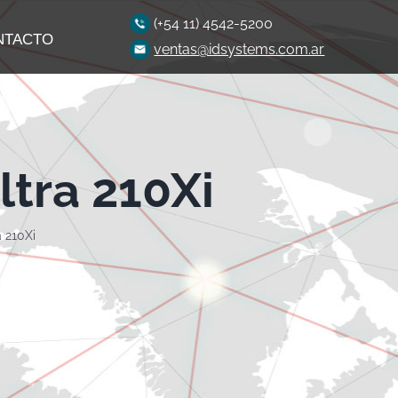
(+54 11) 4542-5200
NTACTO
ventas@idsystems.com.ar
ltra 210Xi
a 210Xi