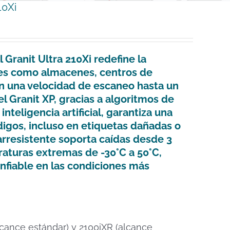
10Xi
 Granit Ultra 210Xi
redefine la
tes como almacenes, centros de
n una velocidad de escaneo hasta un
l Granit XP, gracias a algoritmos de
nteligencia artificial, garantiza una
digos, incluso en etiquetas dañadas o
arresistente soporta caídas desde 3
aturas extremas de -30°C a 50°C,
fiable en las condiciones más
lcance estándar) y 2100iXR (alcance