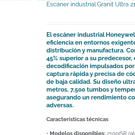
Escáner industrial Granit Ultra 2
El escáner industrial
Honeywell
eficiencia en entornos exigen
distribución y manufactura.
Co
45% superior a su predecesor, e
decodificación impulsados por i
captura rápida y precisa de có
de baja calidad.
Su diseño ultr
metros, 7,500 tumbos y temper
asegurando un rendimiento con
adversas.
Características técnicas
•
Modelos disponibles:
2100iSR (a