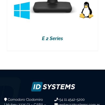
E 2 Series
Comodoro Clodomiro
+54 11 4542-5200
Urtubey 2335/7 – CABA –
ventas@idsystems.com.ar