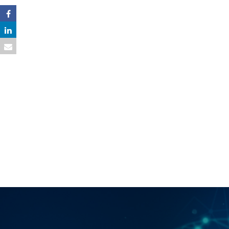
en 
mensaje.
po
tiem