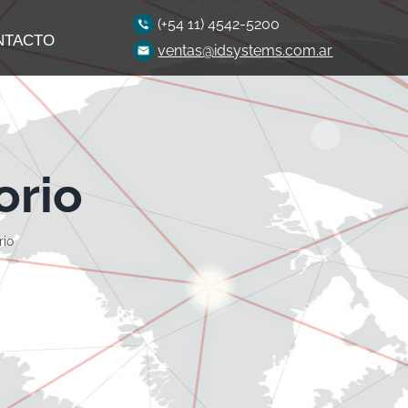
(+54 11) 4542-5200
NTACTO
ventas@idsystems.com.ar
orio
rio