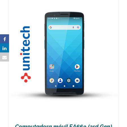
Computadora móvil EA660 (3rd Gen)