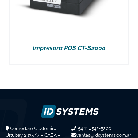
Impresora POS CT-S2000
Comodoro Clodomiro
+54 11 4542-5200
Urtubey 2335/7 – CABA –
ventas@idsystems.com.ar