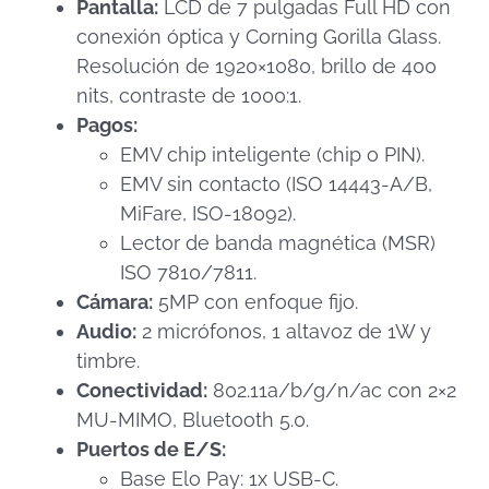
Pantalla:
LCD de 7 pulgadas Full HD con
conexión óptica y Corning Gorilla Glass.
Resolución de 1920×1080, brillo de 400
nits, contraste de 1000:1.
Pagos:
EMV chip inteligente (chip o PIN).
EMV sin contacto (ISO 14443-A/B,
MiFare, ISO-18092).
Lector de banda magnética (MSR)
ISO 7810/7811.
Cámara:
5MP con enfoque fijo.
Audio:
2 micrófonos, 1 altavoz de 1W y
timbre.
Conectividad:
802.11a/b/g/n/ac con 2×2
MU-MIMO, Bluetooth 5.0.
Puertos de E/S:
Base Elo Pay: 1x USB-C.