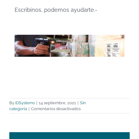
Escribinos, podemos ayudarte.-
By
IDSystems
|
14 septiembre, 2021
|
Sin
en
categoría
|
Comentarios desactivados
¿Por
qué
los
minoristas
están