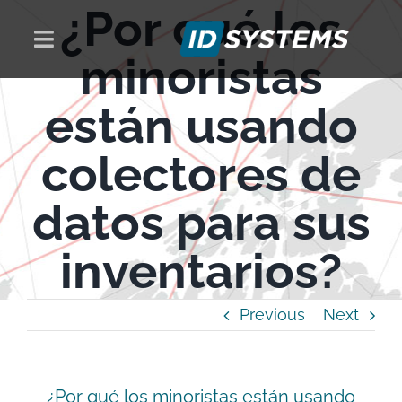
¿Por qué los
Skip
to
Toggle
minoristas
content
Navigation
PRODUCTOS
están usando
SOLUCIONES
colectores de
datos para sus
NOSOTROS
inventarios?
NOTICIAS
Previous
Next
CONTACTO
¿Por qué los minoristas están usando