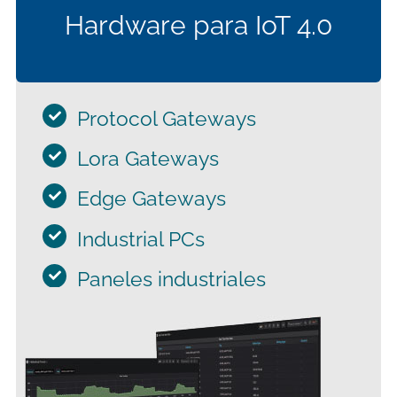
Supervisá los datos de producción y
Hardware para IoT 4.0
configurá eventos y protocolos.
Protocol Gateways
Lora Gateways
Edge Gateways
Industrial PCs
Paneles industriales