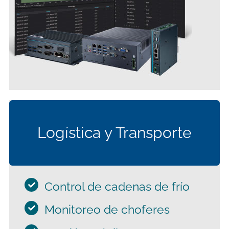
Monitoreo de datos en tiempo real para
Logística y Transporte
una estrategia optimizada.
Control de cadenas de frío
Monitoreo de choferes